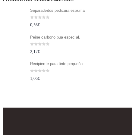
Separadedos pedicura espuma
0
out of 5
0,56
€
Peine carbono pua especial.
0
out of 5
2,17
€
Recipiente para tinte pequeño.
0
out of 5
1,06
€