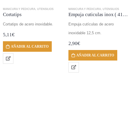
MANICURA Y PEDICURA
,
UTENSILIOS
MANICURA Y PEDICURA
,
UTENSILIOS
Cortatips
Empuja cuticulas inox ( 4105)
Cortatips de acero inoxidable.
Empuja cutículas de acero
inoxidable 12,5 cm.
5,11
€
2,90
€
AÑADIR AL CARRITO
AÑADIR AL CARRITO