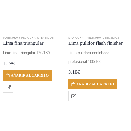
MANICURA Y PEDICURA
,
UTENSILIOS
MANICURA Y PEDICURA
,
UTENSILIOS
Lima fina triangular
Lima pulidor flash finisher
Lima fina triangular 120/180.
Lima pulidora acolchada
profesional 100/100.
1,19
€
3,18
€
AÑADIR AL CARRITO
AÑADIR AL CARRITO