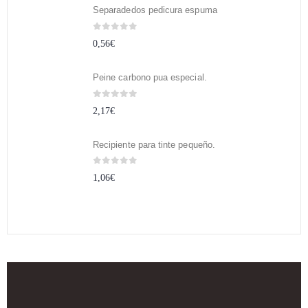
Separadedos pedicura espuma
0
out of 5
0,56
€
Peine carbono pua especial.
0
out of 5
2,17
€
Recipiente para tinte pequeño.
0
out of 5
1,06
€