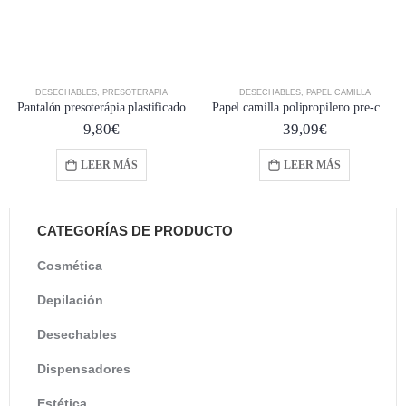
DESECHABLES
,
PRESOTERAPIA
DESECHABLES
,
PAPEL CAMILLA
Pantalón presoterápia plastificado
Papel camilla polipropileno pre-cortado 80 m
9,80
€
39,09
€
LEER MÁS
LEER MÁS
CATEGORÍAS DE PRODUCTO
Cosmética
Depilación
Desechables
Dispensadores
Estética