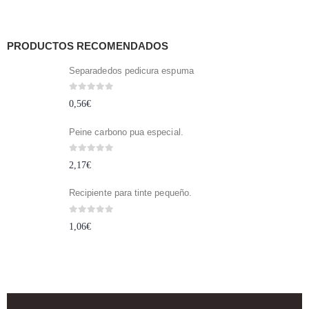
PRODUCTOS RECOMENDADOS
Separadedos pedicura espuma
0
out of 5
0,56
€
Peine carbono pua especial.
0
out of 5
2,17
€
Recipiente para tinte pequeño.
0
out of 5
1,06
€